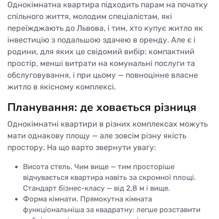
Однокімнатна квартира підходить парам на початку
спільного життя, молодим спеціалістам, які
переїжджають до Львова, і тим, хто купує житло як
інвестицію з подальшою здачею в оренду. Але є і
родини, для яких це свідомий вибір: компактний
простір, менші витрати на комунальні послуги та
обслуговування, і при цьому — повноцінне власне
житло в якісному комплексі.
Планування: де ховається різниця
Однокімнатні квартири в різних комплексах можуть
мати однакову площу — але зовсім різну якість
простору. На що варто звернути увагу:
Висота стель. Чим вище — тим просторіше
відчувається квартира навіть за скромної площі.
Стандарт бізнес-класу — від 2,8 м і вище.
Форма кімнати. Прямокутна кімната
функціональніша за квадратну: легше розставити