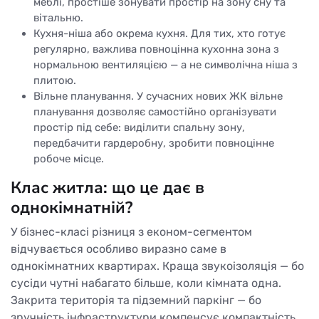
меблі, простіше зонувати простір на зону сну та
вітальню.
Кухня-ніша або окрема кухня. Для тих, хто готує
регулярно, важлива повноцінна кухонна зона з
нормальною вентиляцією — а не символічна ніша з
плитою.
Вільне планування. У сучасних нових ЖК вільне
планування дозволяє самостійно організувати
простір під себе: виділити спальну зону,
передбачити гардеробну, зробити повноцінне
робоче місце.
Клас житла: що це дає в
однокімнатній?
У бізнес-класі різниця з економ-сегментом
відчувається особливо виразно саме в
однокімнатних квартирах. Краща звукоізоляція — бо
сусіди чутні набагато більше, коли кімната одна.
Закрита територія та підземний паркінг — бо
зручність інфраструктури компенсує компактність