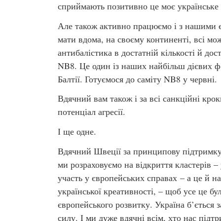
сприймають позитивно це моє українське 
Але також активно працюємо і з нашими 
мати вдома, на своєму континенті, всі мо
антибалістика в достатній кількості й до
NB8. Це один із наших найбільш дієвих ф
Балтії. Готуємося до саміту NB8 у червні.
Вдячний вам також і за всі санкційні кро
потенціал агресії.
І ще одне.
Вдячний Швеції за принципову підтримк
ми розраховуємо на відкриття кластерів – 
участь у європейських справах – а це й н
української креативності, – щоб усе це 
європейського розвитку. Україна б’ється 
силу. І ми дуже вдячні всім, хто нас підт