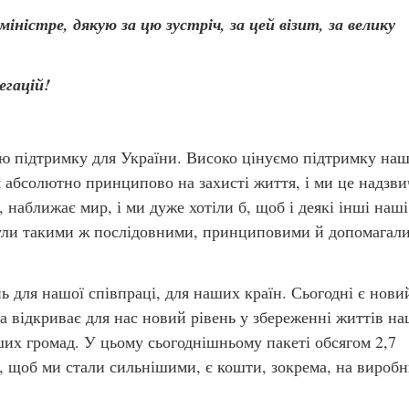
ністре, дякую за цю зустріч, за цей візит, за велику
егацій!
сю підтримку для України. Високо цінуємо підтримку на
 абсолютно принципово на захисті життя, і ми це надзв
, наближає мир, і ми дуже хотіли б, щоб і деякі інші наші
були такими ж послідовними, принциповими й допомагали
нь для нашої співпраці, для наших країн. Сьогодні є нови
ка відкриває для нас новий рівень у збереженні життів н
аших громад. У цьому сьогоднішньому пакеті обсягом 2,7
го, щоб ми стали сильнішими, є кошти, зокрема, на вироб