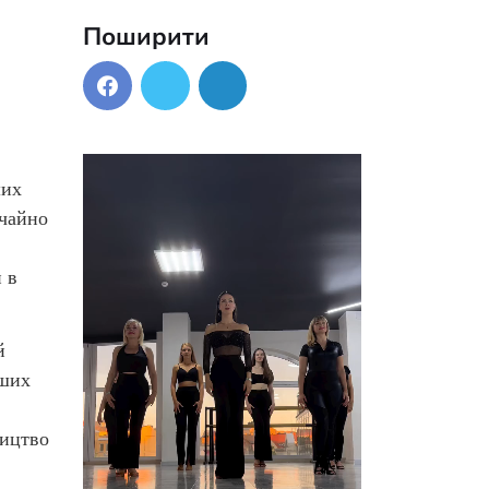
Поширити
ших
ичайно
 в
й
аших
ництво