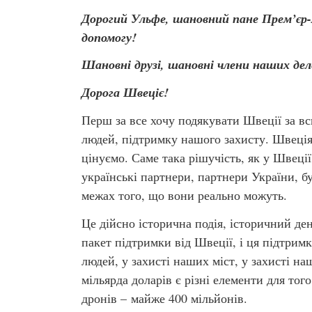
Дорогий Ульфе, шановний пане Прем’єр-мі
допомогу!
Шановні друзі, шановні члени наших дел
Дорога Швеціє!
Перш за все хочу подякувати Швеції за в
людей, підтримку нашого захисту. Швеція
цінуємо. Саме така рішучість, як у Швеції
українські партнери, партнери України, 
межах того, що вони реально можуть.
Це дійсно історична подія, історичний де
пакет підтримки від Швеції, і ця підтрим
людей, у захисті наших міст, у захисті н
мільярда доларів є різні елементи для то
дронів – майже 400 мільйонів.