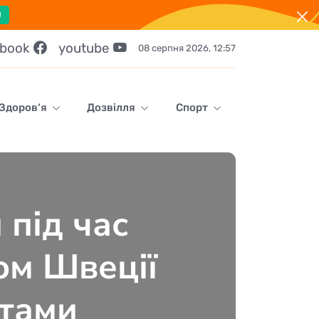
!
ebook
youtube
08 серпня 2026, 12:57
Здоров‘я
Дозвілля
Спорт
 під час
ом Швеції
стами