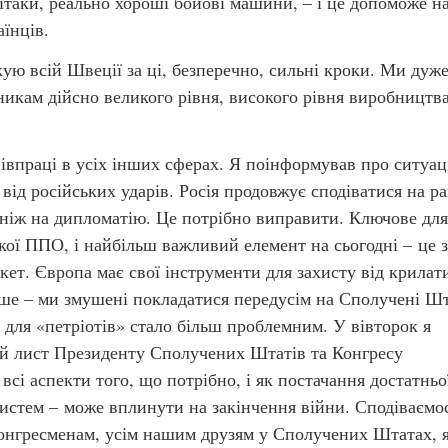
літаки, реально хороші бойові машини, – і це допоможе н
аїнців.
кую всій Швеції за ці, безперечно, сильні кроки. Ми дуж
никам дійсно великого рівня, високого рівня виробництв
івпраці в усіх інших сферах. Я поінформував про ситуац
 від російських ударів. Росія продовжує сподіватися на ра
 ніж на дипломатію. Це потрібно виправити. Ключове для
кої ППО, і найбільш важливий елемент на сьогодні – це 
акет. Європа має свої інструменти для захисту від крилат
ніше – ми змушені покладатися передусім на Сполучені Ш
т для «петріотів» стало більш проблемним. У вівторок я
ий лист Президенту Сполучених Штатів та Конгресу
сі аспекти того, що потрібно, і як постачання достатньо
 систем – може вплинути на закінчення війни. Сподіваємо
 конгресменам, усім нашим друзям у Сполучених Штатах, я