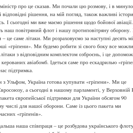
міністр про це сказав. Ми почали цю розмову, і в минул
і відповідні рішення, на мій погляд, також важливі істори
ь. І сьогодні ми вже маємо рішення щодо бойової авіації.
ть наш повітряний флот і нашу протиповітряну оборону. 
 – це саме літаки. Ми розраховуємо за наступні десять мі
ші «гріпени». Ми будемо робити зі свого боку все можлив
літаки з відповідним комплектом озброєнь, і це допомож
 керованих авіабомб. Ідеться саме про ескадрилью «гріпе
нас підтримка.
и з Ульфом, Україна готова купувати «гріпени». Ми це
вросоюзу, а сьогодні в нашому парламенті, у Верховній 
пакета європейської підтримки для України обсягом 90
ому числі для нашої оборони. Саме із цього пакета ми
часних «гріпенів».
одальша наша співпраця – це розбудова українського флот