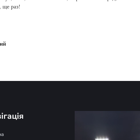
 ще раз!
кий
ігація
на