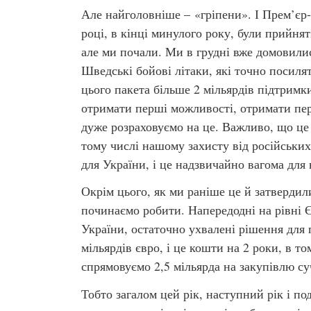
Але найголовніше – «гріпени». І Прем’єр-
році, в кінці минулого року, були прийнят
але ми почали. Ми в грудні вже домовилис
Шведські бойові літаки, які точно посиля
цього пакета більше 2 мільярдів підтримки
отримати перші можливості, отримати пер
дуже розраховуємо на це. Важливо, що це 
тому числі нашому захисту від російських
для України, і це надзвичайно вагома для 
Окрім цього, як ми раніше це й затвердил
починаємо робити. Напередодні на рівні Є
України, остаточно ухвалені рішення для 
мільярдів євро, і це кошти на 2 роки, в т
спрямовуємо 2,5 мільярда на закупівлю су
Тобто загалом цей рік, наступний рік і п