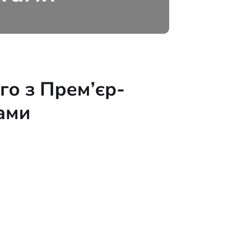
го з Прем’єр-
тами