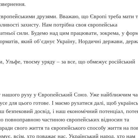
звернення.
європейськими друзями. Вважаю, що Європі треба мати т
жливості захисту. Нам потрібна своя європейська
статньої сили. Будемо над цим працювати, зокрема, у форм
орматів, який об’єднує Україну, Нордичні держави, держ
ки, Ульфе, твоєму уряду – за все, що обмежує російський
у нашого руху у Європейський Союз. Уже найближчим ч
усе для цього готове. І маємо рухатися далі, щоб українс
аш безпековий досвід, і наш економічний потенціал, поте
було повноправною частиною європейських відносин та
заради свого життя та європейського способу життя на по
римує, всім, хто поважає нас, Український народ, хто нам