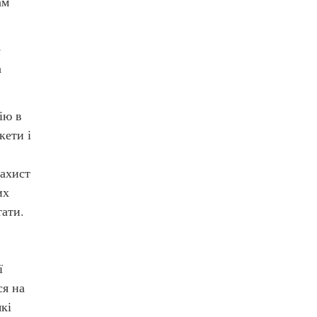
ам
е
а
ію в
кети і
захист
их
тати.
ї
ся на
кі