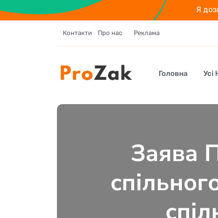
Я доз
Контакти
Про нас
Реклама
Головна
Усі
Заява П
спільног
спіл