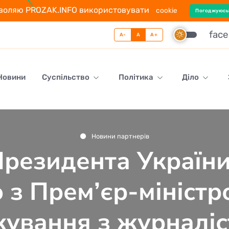
воляю PROZAK.INFO використовувати
cookie
Погоджуюсь
fac
A-
A
A+
 Новини
Суспільство
Політика
Діло
Новини партнерів
резидента України
о з Прем’єр-міністр
кування з журналі