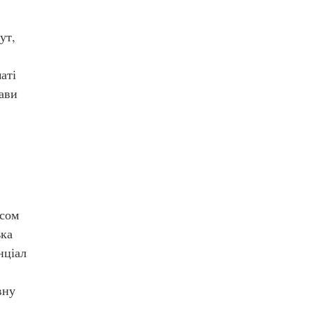
ут,
аті
ави
асом
ька
нціал
вну