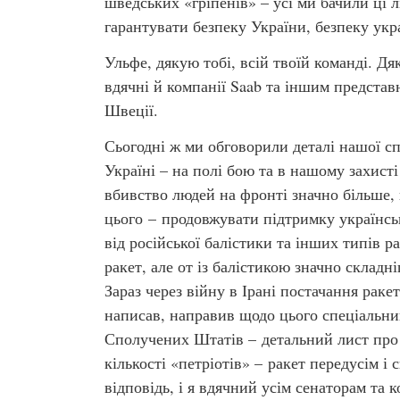
шведських «гріпенів» – усі ми бачили ці 
гарантувати безпеку України, безпеку укр
Ульфе, дякую тобі, всій твоїй команді. Дя
вдячні й компанії Saab та іншим представ
Швеції.
Сьогодні ж ми обговорили деталі нашої сп
Україні – на полі бою та в нашому захисті
вбивство людей на фронті значно більше,
цього – продовжувати підтримку українсь
від російської балістики та інших типів р
ракет, але от із балістикою значно склад
Зараз через війну в Ірані постачання раке
написав, направив щодо цього спеціальн
Сполучених Штатів – детальний лист про в
кількості «петріотів» – ракет передусім і
відповідь, і я вдячний усім сенаторам та