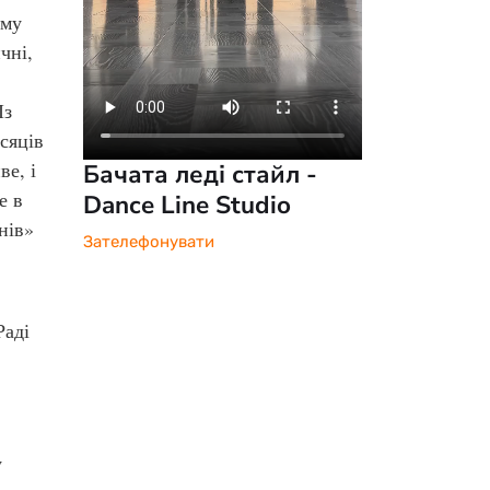
ому
чні,
Із
сяців
е, і
Бачата леді стайл -
е в
Dance Line Studio
нів»
Зателефонувати
Раді
у