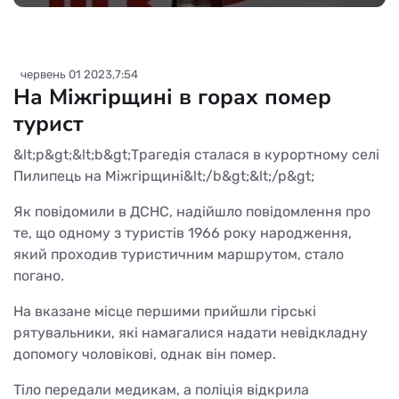
червень 01 2023,7:54
На Міжгірщині в горах помер
турист
&lt;p&gt;&lt;b&gt;Трагедія сталася в курортному селі
Пилипець на Міжгірщині&lt;/b&gt;&lt;/p&gt;
Як повідомили в ДСНС, надійшло повідомлення про
те, що одному з туристів 1966 року народження,
який проходив туристичним маршрутом, стало
погано.
На вказане місце першими прийшли гірські
рятувальники, які намагалися надати невідкладну
допомогу чоловікові, однак він помер.
Тіло передали медикам, а поліція відкрила