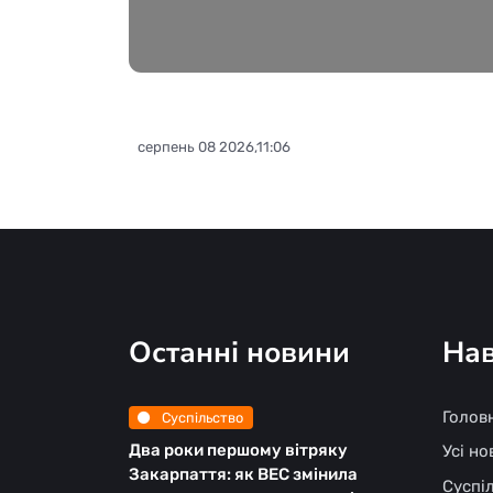
серпень 08 2026,11:06
Останні новини
Нав
Голов
Суспільство
Два роки першому вітряку
Усі н
Закарпаття: як ВЕС змінила
Суспі