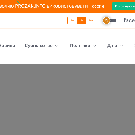
воляю PROZAK.INFO використовувати
cookie
Погоджуюсь
fac
A-
A
A+
 Новини
Суспільство
Політика
Діло