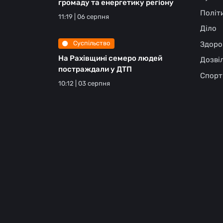
громаду та енергетику регіону
Політ
11:19 | 06 серпня
Діло
Суспільство
Здоро
На Рахівщині семеро людей
Дозві
постраждали у ДТП
Спорт
10:12 | 03 серпня