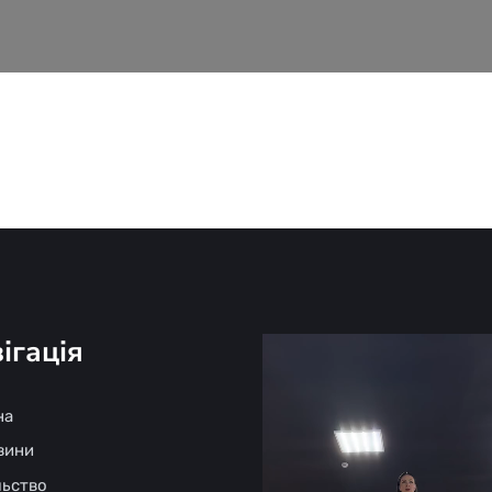
ігація
на
овини
льство