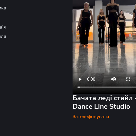
ика
в‘я
лля
Бачата леді стайл 
Dance Line Studio
Зателефонувати