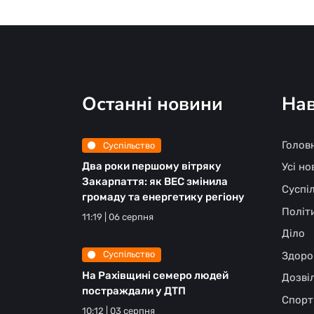
Останні новини
Нав
Голов
Суспільство
Два роки першому вітряку
Усі н
Закарпаття: як ВЕС змінила
Суспі
громаду та енергетику регіону
Політ
11:19 | 06 серпня
Діло
Суспільство
Здоро
На Рахівщині семеро людей
Дозві
постраждали у ДТП
Спорт
10:12 | 03 серпня