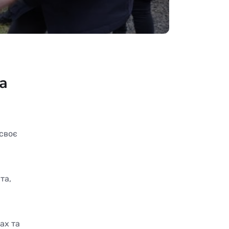
а
 своє
та,
ах та