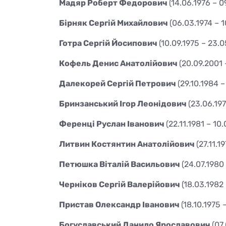
Мадяр Роберт Федорович
(14.06.1976 – 0
Бірняк Сергій Михайлович
(06.03.1974 – 
Готра Сергій Йосипович
(10.09.1975 – 23.
Кофель Денис Анатолійович
(20.09.2001 
Далекорей Сергій Петрович
(29.10.1984 
Бринзанський Ігор Леонідович
(23.06.19
Ференці Руслан Іванович
(22.11.1981 – 10
Литвин Костянтин Анатолійович
(27.11.1
Петюшка Віталій Васильович
(24.07.1980
Черніков Сергій Валерійович
(18.03.1982
Пристав Олександр Іванович
(18.10.1975 
Богуславський Данило Ярославович
(07