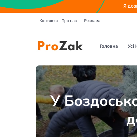
Я доз
Контакти
Про нас
Реклама
Головна
Усі
У Боздоськ
д