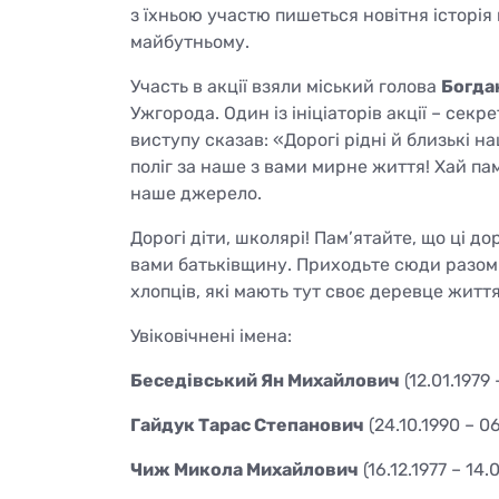
з їхньою участю пишеться новітня історія
майбутньому.
Участь в акції взяли міський голова
Богдан
Ужгорода. Один із ініціаторів акції – сек
виступу сказав: «Дорогі рідні й близькі н
поліг за наше з вами мирне життя! Хай па
наше джерело.
Дорогі діти, школярі! Пам’ятайте, що ці д
вами батьківщину. Приходьте сюди разом 
хлопців, які мають тут своє деревце життя
Увіковічнені імена:
Беседівський Ян Михайлович
(12.01.1979
Гайдук Тарас Степанович
(24.10.1990 – 0
Чиж Микола Михайлович
(16.12.1977 – 14.