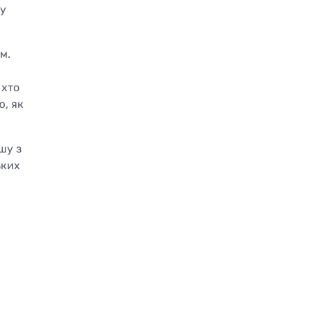
му
м.
 хто
ю, як
шу з
ьких