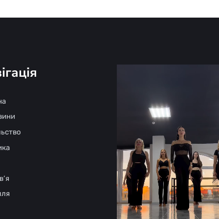
ігація
на
овини
льство
ика
в‘я
лля