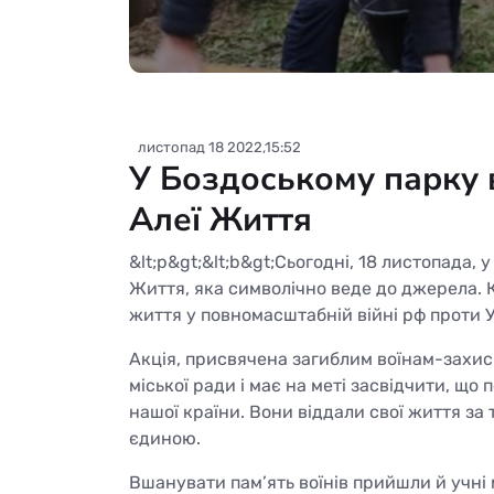
листопад 18 2022,15:52
У Боздоському парку 
Алеї Життя
&lt;p&gt;&lt;b&gt;Сьогодні, 18 листопада,
Життя, яка символічно веде до джерела. 
життя у повномасштабній війні рф проти Ук
Акція, присвячена загиблим воїнам-захис
міської ради і має на меті засвідчити, щ
нашої країни. Вони віддали свої життя за т
єдиною.
Вшанувати пам’ять воїнів прийшли й учні м