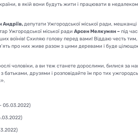
 країни, в якій вони будуть жити і працювати в недалеко
 Андріїв,
депутати Ужгородської міської ради, мешканці 
ретар Ужгородської міської ради
Арсен Мелкумян –
під час
аших воїнів! Схиляю голову перед вами! Віддаю честь тим,
м’ять про них живе разом з цими деревами і буде цілющо
орослі чоловіки, а ви теж станете дорослими, билися за на
з батьками, друзями і розповідайте їм про тих ужгородс
».
 – 05.03.2022)
6.03.2022)
03.2022)