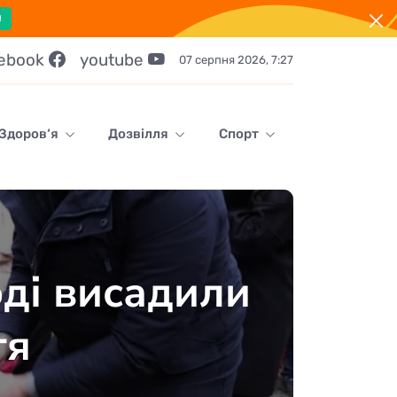
!
cebook
youtube
07 серпня 2026, 7:27
Здоров‘я
Дозвілля
Спорт
ді висадили
тя