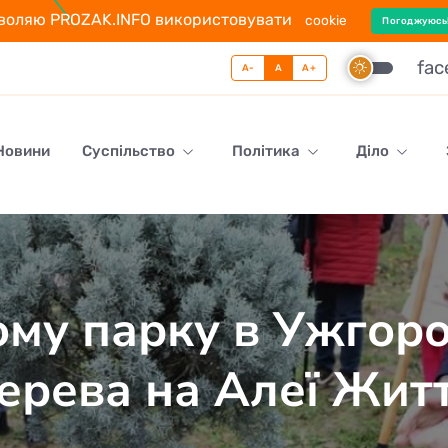
воляю PROZAK.INFO використовувати
cookie
Погоджуюсь
fa
A-
A
A+
 Новини
Суспільство
Політика
Діло
ому парку в Ужгоро
ерева на Алеї Жит