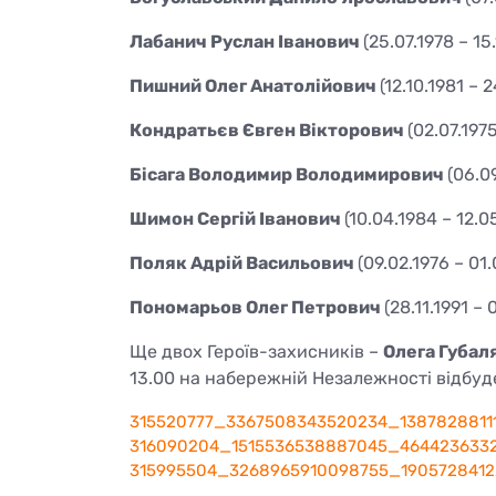
Лабанич Руслан Іванович
(25.07.1978 – 15
Пишний Олег Анатолійович
(12.10.1981 – 
Кондратьєв Євген Вікторович
(02.07.197
Бісага Володимир Володимирович
(06.0
Шимон Сергій Іванович
(10.04.1984 – 12.0
Поляк Адрій Васильович
(09.02.1976 – 01
Пономарьов Олег Петрович
(28.11.1991 – 
Ще двох Героїв-захисників –
Олега Губал
13.00 на набережній Незалежності відбуд
315520777_3367508343520234_1387828811
316090204_1515536538887045_464423633
315995504_3268965910098755_1905728412