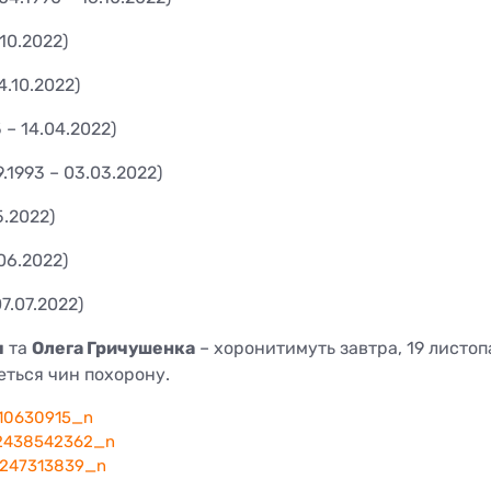
.10.2022)
24.10.2022)
5 – 14.04.2022)
9.1993 – 03.03.2022)
5.2022)
.06.2022)
07.07.2022)
я
та
Олега Гричушенка
– хоронитимуть завтра, 19 листоп
еться чин похорону.
10630915_n
2438542362_n
247313839_n