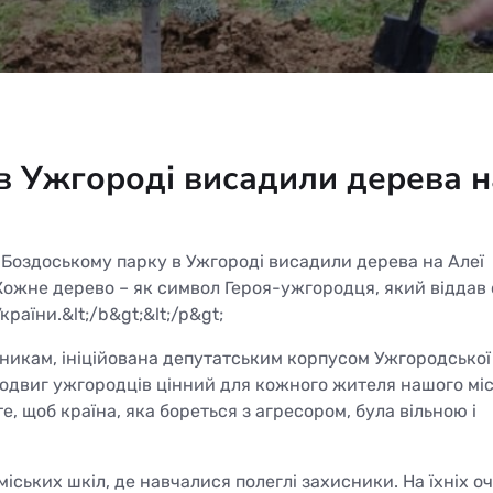
в Ужгороді висадили дерева н
 у Боздоському парку в Ужгороді висадили дерева на Алеї
Кожне дерево – як символ Героя-ужгородця, який віддав
раїни.&lt;/b&gt;&lt;/p&gt;
никам, ініційована депутатським корпусом Ужгородської
о подвиг ужгородців цінний для кожного жителя нашого міс
е, щоб країна, яка бореться з агресором, була вільною і
іських шкіл, де навчалися полеглі захисники. На їхніх оч