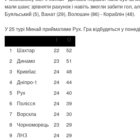
мали шанс зрівняти рахунок і навіть змогли забити гол, ал
Буяльський (5), Ванат (29), Волошин (86) - Кораблін (48).
У 25 турі Минай прийматиме Рух. Гра відбудеться у понеділ
І
О
1
Шахтар
22
52
2
Динамо
23
51
3
Кривбас
24
48
4
Дніпро-1
24
44
5
Рух
24
40
6
Полісся
24
39
7
Ворскла
24
30
8
Чорноморець
23
29
9
ЛНЗ
24
29