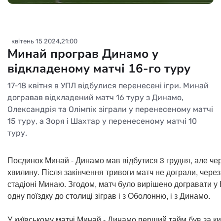
квітень 15 2024,21:00
Минай програв Динамо у
відкладеному матчі 16-го туру
17-18 квітня в УПЛ відбулися перенесені ігри. Минай
догравав відкладений матч 16 туру з Динамо,
Олександрія та Олімпік зіграли у перенесеному матчі
15 туру, а Зоря і Шахтар у перенесеному матчі 10
туру.
Поєдинок Минай - Динамо мав відбутися 3 грудня, але че
хвилину. Після закінчення тривоги матч не дограли, через
стадіоні Минаю. Згодом, матч було вирішено догравати у 
одну поїздку до столиці зіграв і з Оболонню, і з Динамо.
У київському матчі Минай - Динамо перший тайм був за ки