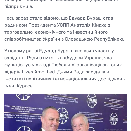
підприємців.
І ось зараз стало відомо, що Едуард Бураш став
радником Президента УСПП Анатолія Кінаха з
торговельно-економічного та інвестиційного
співробітництва України з Словацькою Республікою.
У новому ранзі Едуард Бураш вже взяв участь у
засіданні Ради з питань відбудови України, яка
функціонує у складі Глобальної організації світових
лідерів Lives Amplified. Днями Рада засідала в
Інституті політичних і етнонаціональних досліджень
імені Кураса.