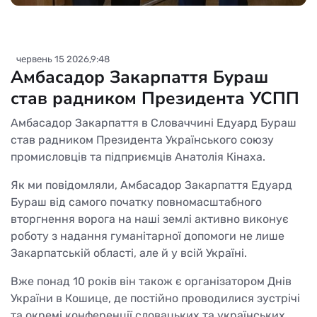
червень 15 2026,9:48
Амбасадор Закарпаття Бураш
став радником Президента УСПП
Амбасадор Закарпаття в Словаччині Едуард Бураш
став радником Президента Українського союзу
промисловців та підприємців Анатолія Кінаха.
Як ми повідомляли, Амбасадор Закарпаття Едуард
Бураш від самого початку повномасштабного
вторгнення ворога на наші землі активно виконує
роботу з надання гуманітарної допомоги не лише
Закарпатській області, але й у всій Україні.
Вже понад 10 років він також є організатором Днів
України в Кошице, де постійно проводилися зустрічі
та окремі конференції словацьких та українських