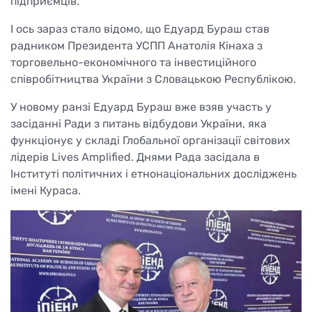
підприємців.
І ось зараз стало відомо, що Едуард Бураш став
радником Президента УСПП Анатолія Кінаха з
торговельно-економічного та інвестиційного
співробітництва України з Словацькою Республікою.
У новому ранзі Едуард Бураш вже взяв участь у
засіданні Ради з питань відбудови України, яка
функціонує у складі Глобальної організації світових
лідерів Lives Amplified. Днями Рада засідала в
Інституті політичних і етнонаціональних досліджень
імені Кураса.