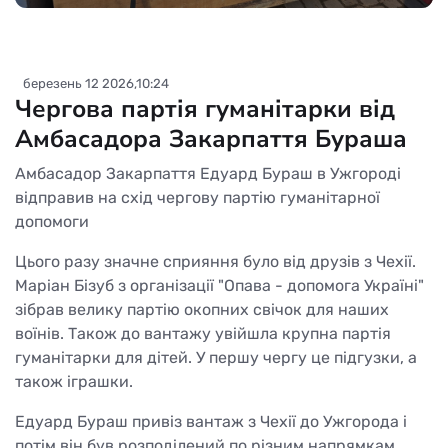
березень 12 2026,10:24
Чергова партія гуманітарки від
Амбасадора Закарпаття Бураша
Амбасадор Закарпаття Едуард Бураш в Ужгороді
відправив на схід чергову партію гуманітарної
допомоги
Цього разу значне сприяння було від друзів з Чехії.
Маріан Бізуб з організації "Опава - допомога Україні"
зібрав велику партію окопних свічок для наших
воїнів. Також до вантажу увійшла крупна партія
гуманітарки для дітей. У першу чергу це підгузки, а
також іграшки.
Едуард Бураш привіз вантаж з Чехії до Ужгорода і
потім він був розподілений по різним напрямкам.