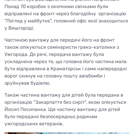
Понад 70 коробок з окопними свічками були
відправлені на фронт через благодійну організацію
"Погляд у майбутнє", головний офіс якої знаходиться
у Вишгороді.
Частиною вантажу для передачі його на фронт
також опікуються семінаристи греко-католики з
Ужгорода. До речі, передача вантажу була
ускладнена через те, що головна його частина мала
бути відправлена в Краматорськ і саме напередодні
ворог скинув на головну пошту авіабомби і
зруйнував будівлю.
Також частина вантажу для дітей була передана в
організацію "Закарпаття без сиріт", якою опікується
Йосип Посипанка. Ще частину вантажу для дітей
було передано безпосередньо родинам
ужгородських ветеранів.