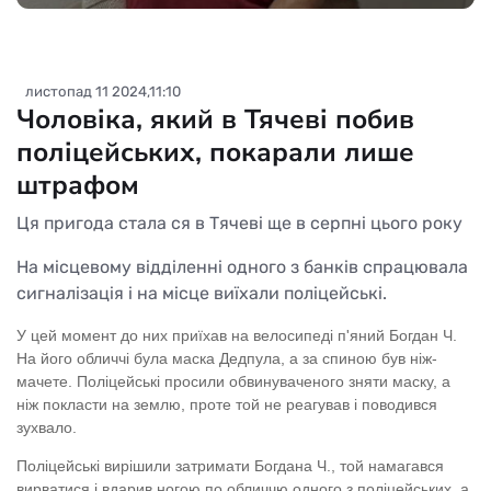
листопад 11 2024,11:10
Чоловіка, який в Тячеві побив
поліцейських, покарали лише
штрафом
Ця пригода стала ся в Тячеві ще в серпні цього року
На місцевому відділенні одного з банків спрацювала
сигналізація і на місце виїхали поліцейські.
У цей момент до них приїхав на велосипеді п'яний Богдан Ч.
На його обличчі була маска Дедпула, а за спиною був ніж-
мачете. Поліцейські просили обвинуваченого зняти маску, а
ніж покласти на землю, проте той не реагував і поводився
зухвало.
Поліцейські вирішили затримати Богдана Ч., той намагався
вирватися і вдарив ногою по обличчю одного з поліцейських, а