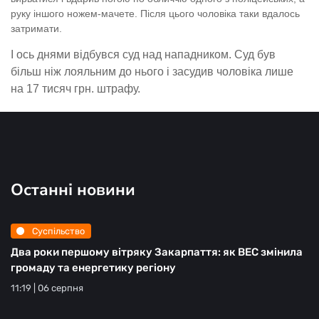
руку іншого ножем-мачете. Після цього чоловіка таки вдалось
затримати.
І ось днями відбувся суд над нападником. Суд був
більш ніж лояльним до нього і засудив чоловіка лише
на 17 тисяч грн. штрафу.
Останні новини
Суспільство
Два роки першому вітряку Закарпаття: як ВЕС змінила
громаду та енергетику регіону
11:19 | 06 серпня