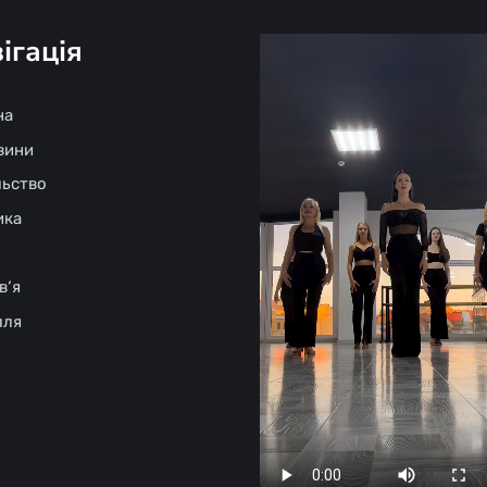
ігація
на
овини
льство
ика
в‘я
лля