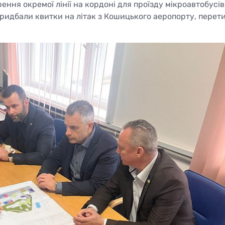
ня окремої лінії на кордоні для проїзду мікроавтобусів
придбали квитки на літак з Кошицького аеропорту, перет