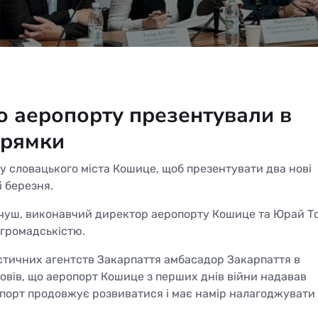
 аеропорту презентували в
прямки
 словацького міста Кошице, щоб презентувати два нові
і березня.
чуш, виконавчий директор аеропорту Кошице та Юрай То
 громадськістю.
истичних агентств Закарпаття амбасадор Закарпаття в
овів, що аеропорт Кошице з перших днів війни надавав
опорт продовжує розвиватися і має намір налагоджувати 