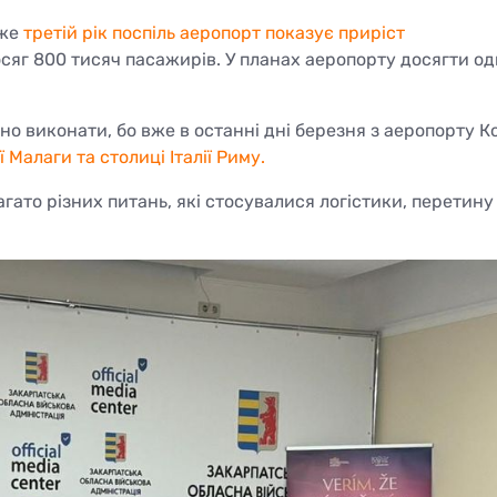
вже
третій рік поспіль аеропорт показує приріст
осяг 800 тисяч пасажирів. У планах аеропорту досягти о
но виконати, бо вже в останні дні березня з аеропорту 
Малаги та столиці Італії Риму.
агато різних питань, які стосувалися логістики, перетину