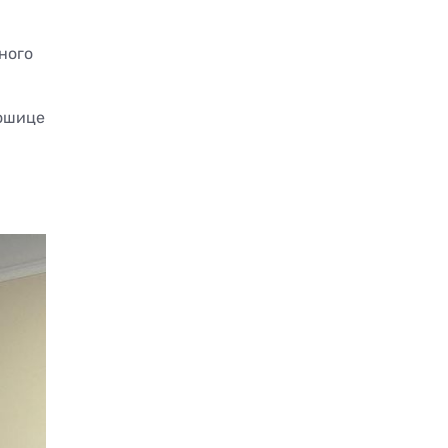
дного
Кошице