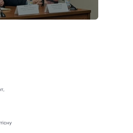
т,
тісну