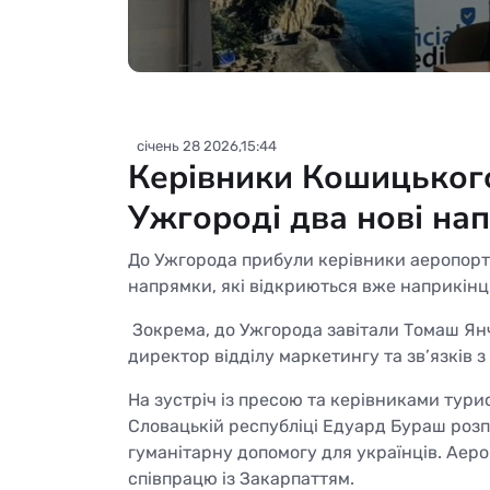
січень 28 2026,15:44
Керівники Кошицького
Ужгороді два нові на
До Ужгорода прибули керівники аеропорту
напрямки, які відкриються вже наприкінц
Зокрема, до Ужгорода завітали Томаш Ян
директор відділу маркетингу та зв’язків з
На зустріч із пресою та керівниками тур
Словацькій республіці Едуард Бураш розп
гуманітарну допомогу для українців. Аер
співпрацю із Закарпаттям.