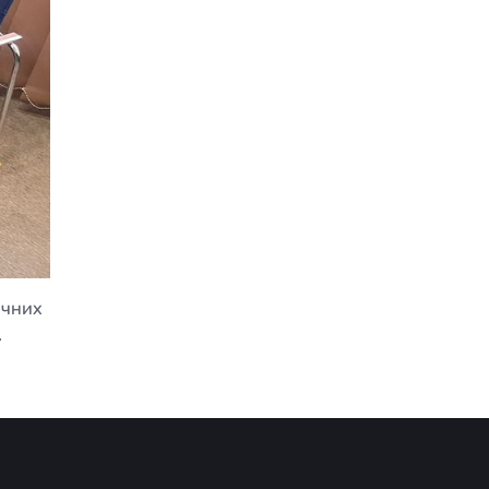
ичних
.