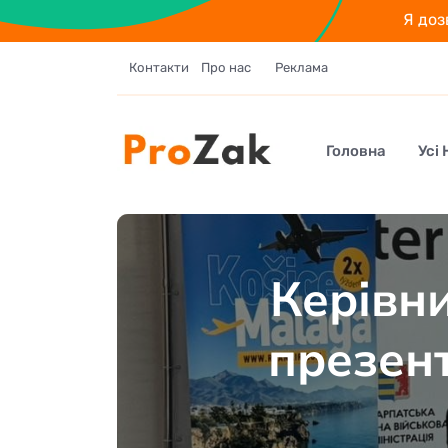
Я доз
Контакти
Про нас
Реклама
Головна
Усі
Керівн
презент