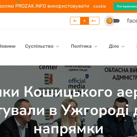
воляю PROZAK.INFO використовувати
cookie
Погоджуюсь
fac
A-
A
A+
 Новини
Суспільство
Політика
Діло
ики Кошицького ае
ували в Ужгороді 
напрямки