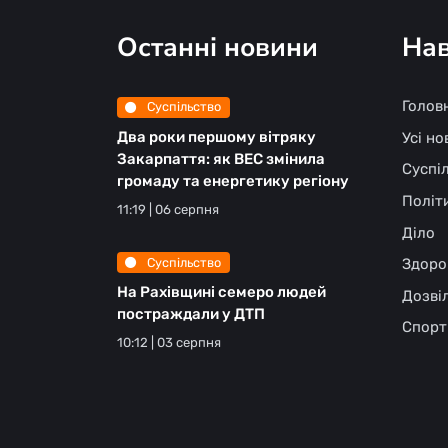
Останні новини
Нав
Голов
Суспільство
Два роки першому вітряку
Усі н
Закарпаття: як ВЕС змінила
Суспі
громаду та енергетику регіону
Політ
11:19 | 06 серпня
Діло
Суспільство
Здоро
На Рахівщині семеро людей
Дозві
постраждали у ДТП
Спорт
10:12 | 03 серпня