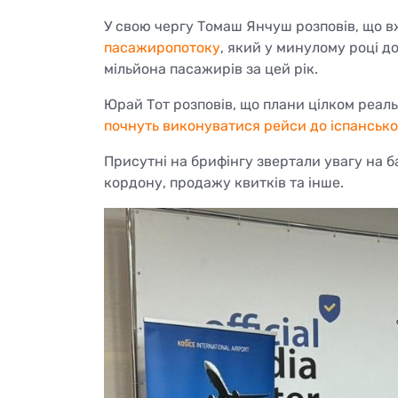
У свою чергу Томаш Янчуш розповів, що 
пасажиропотоку
, який у минулому році д
мільйона пасажирів за цей рік.
Юрай Тот розповів, що плани цілком реаль
почнуть виконуватися рейси до іспанської 
Присутні на брифінгу звертали увагу на б
кордону, продажу квитків та інше.