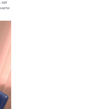
, що
инати