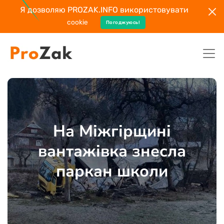
Я дозволяю PROZAK.INFO використовувати
cookie
Погоджуюсь!
На Міжгірщині
вантажівка знесла
паркан школи