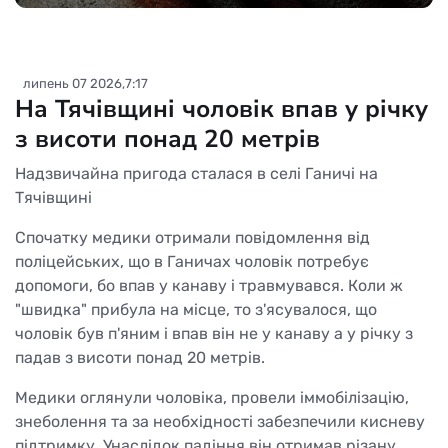
липень 07 2026,7:17
На Тячівщині чоловік впав у річку
з висоти понад 20 метрів
Надзвичайна пригода сталася в селі Ганичі на
Тячівщині
Спочатку медики отримали повідомлення від
поліцейських, що в Ганичах чоловік потребує
допомоги, бо впав у канаву і травмувався. Коли ж
"швидка" прибула на місце, то з'ясувалося, що
чоловік був п'яним і впав він не у канаву а у річку з
падав з висоти понад 20 метрів.
Медики оглянули чоловіка, провели іммобілізацію,
знеболення та за необхідності забезпечили кисневу
підтримку. Унаслідок падіння він отримав різану