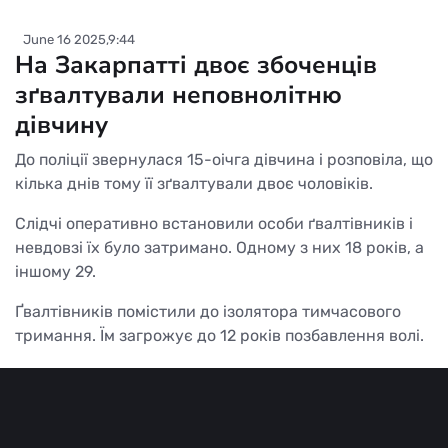
June 16 2025,9:44
На Закарпатті двоє збоченців
зґвалтували неповнолітню
дівчину
До поліції звернулася 15-оічга дівчина і розповіла, що
кілька днів тому її зґвалтували двоє чоловіків.
Слідчі оперативно встановили особи ґвалтівників і
невдовзі їх було затримано. Одному з них 18 років, а
іншому 29.
Ґвалтівників помістили до ізолятора тимчасового
тримання. Їм загрожує до 12 років позбавлення волі.