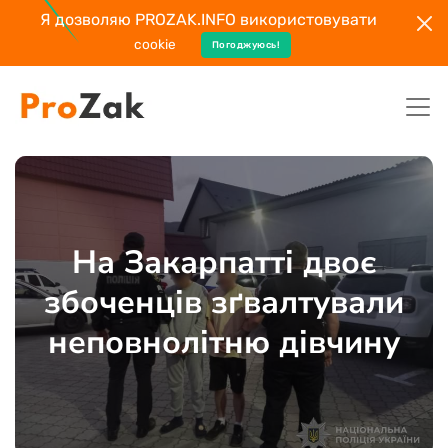
Я дозволяю PROZAK.INFO використовувати
cookie
Погоджуюсь!
На Закарпатті двоє
збоченців зґвалтували
неповнолітню дівчину