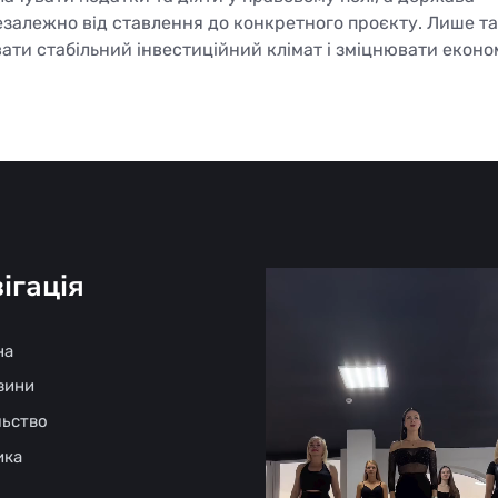
незалежно від ставлення до конкретного проєкту. Лише т
ати стабільний інвестиційний клімат і зміцнювати еконо
ігація
на
овини
льство
ика