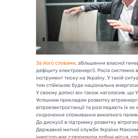
За його словами
, збільшення власної ген
дефіциту електроенергії. Росія системно
інструмент тиску на Україну. У такій сит
тим стійкішою буде національна енергоси
У своєму дописі він також наголосив, що У
Успішним прикладом розвитку вітроенерге
вітроелектростанції та розглядають їх як
скорочення споживання викопного палив
До дискусії в підтримку розвитку вітроге
Державної митної служби України Максим
інвестор має створювати робочі місця, сп