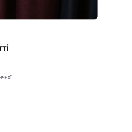
ті
ичної