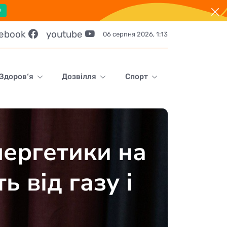
!
cebook
youtube
06 серпня 2026, 1:13
Здоров‘я
Дозвілля
Спорт
нергетики на
 від газу і