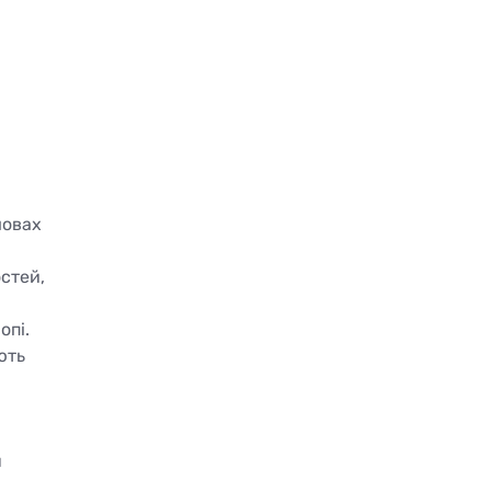
мовах
стей,
опі.
ють
н