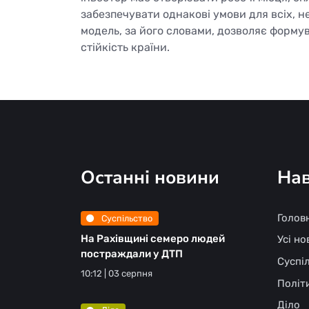
забезпечувати однакові умови для всіх, 
модель, за його словами, дозволяє формув
стійкість країни.
Останні новини
Нав
Голов
Суспільство
На Рахівщині семеро людей
Усі н
постраждали у ДТП
Суспі
10:12 | 03 серпня
Політ
Діло