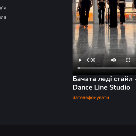
в‘я
лля
Бачата леді стайл 
Dance Line Studio
Зателефонувати