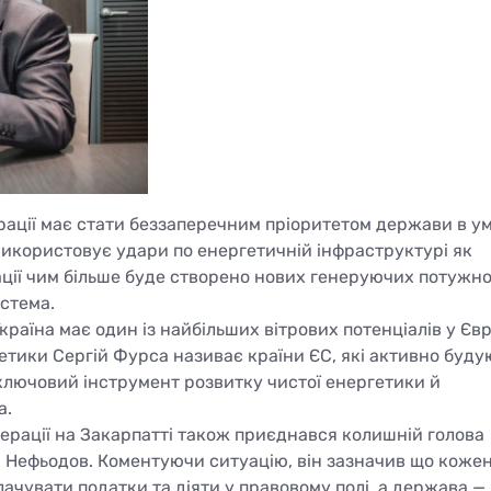
ерації має стати беззаперечним пріоритетом держави в у
 використовує удари по енергетичній інфраструктурі як
уації чим більше буде створено нових генеруючих потужно
стема.
країна має один із найбільших вітрових потенціалів у Євр
тики Сергій Фурса називає країни ЄС, які активно буду
 ключовий інструмент розвитку чистої енергетики й
а.
нерації на Закарпатті також приєднався колишній голова
 Нефьодов. Коментуючи ситуацію, він зазначив що коже
лачувати податки та діяти у правовому полі, а держава —