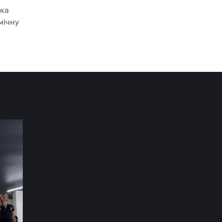
ака
мічну