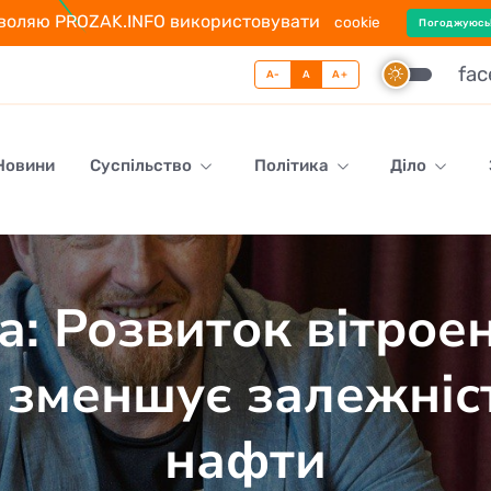
воляю PROZAK.INFO використовувати
cookie
Погоджуюсь
fa
A-
A
A+
 Новини
Суспільство
Політика
Діло
а: Розвиток вітрое
 зменшує залежність
нафти