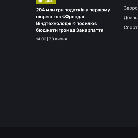
Діло
Здоро
204 млн грн податків у першому
півріччі: як «Френдлі
Дозві
Віндтехнолоджі» посилює
Спорт
бюджети громад Закарпаття
14:00 | 30 липня