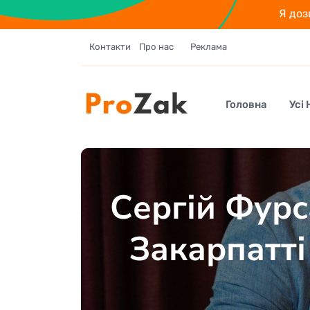
Я доз
Контакти
Про нас
Реклама
Головна
Усі
Сергій Фурс
Закарпатті