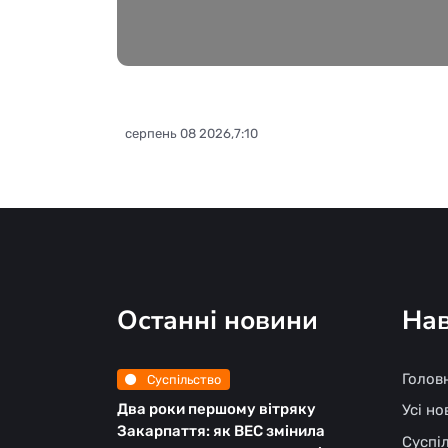
серпень 08 2026,7:10
Останні новини
Нав
Голов
Суспільство
Два роки першому вітряку
Усі н
Закарпаття: як ВЕС змінила
Суспі