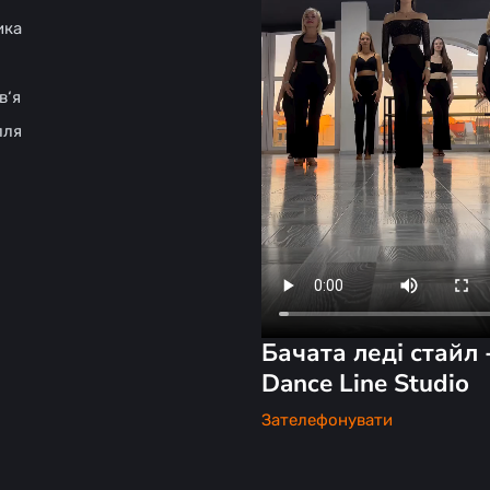
ика
в‘я
лля
Бачата леді стайл 
Dance Line Studio
Зателефонувати