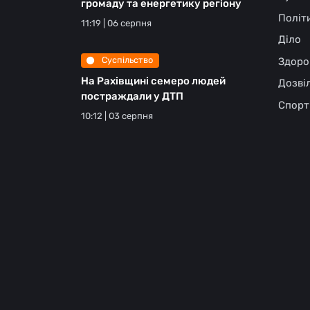
громаду та енергетику регіону
Політ
11:19 | 06 серпня
Діло
Суспільство
Здоро
На Рахівщині семеро людей
Дозві
постраждали у ДТП
Спорт
10:12 | 03 серпня