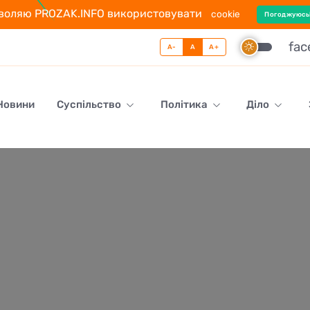
воляю PROZAK.INFO використовувати
cookie
Погоджуюсь
fa
A-
A
A+
 Новини
Суспільство
Політика
Діло