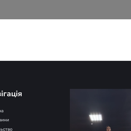
ігація
на
овини
льство