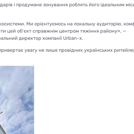
дарів і продумане зонування роблять його ідеальним мі
косистеми. Ми орієнтуємось на локальну аудиторію, ком
бити цей об’єкт справжнім центром тяжіння району», —
альний директор компанії Urban-x.
ривертає увагу не лише провідних українських ритейлер