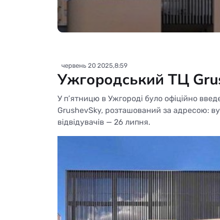
червень 20 2025,8:59
Ужгородський ТЦ Grus
У п’ятницю в Ужгороді було офіційно вве
GrushevSky, розташований за адресою: ву
відвідувачів — 26 липня.