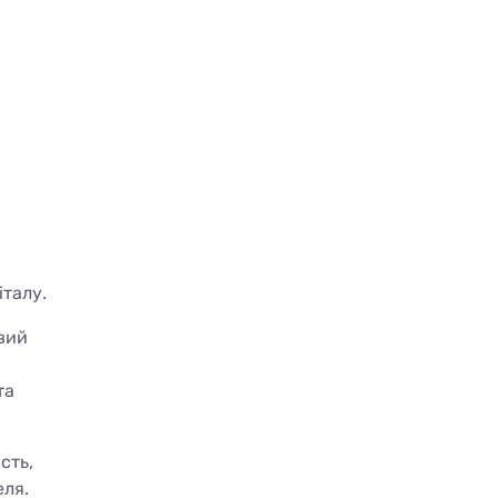
італу.
вий
та
сть,
еля.