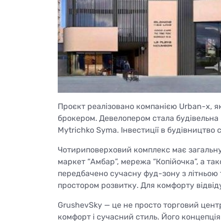
Проєкт реалізовано компанією Urban-x, 
брокером. Девелопером стала будівельна
Mytrichko Syma. Інвестиції в будівництво 
Чотириповерховий комплекс має загальну 
маркет “Амбар”, мережа “Копійочка”, а так
передбачено сучасну фуд-зону з літньою 
простором розвитку. Для комфорту відвід
GrushevSky — це не просто торговий центр
комфорт і сучасний стиль. Його концепці