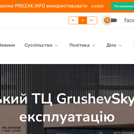
воляю PROZAK.INFO використовувати
cookie
Погоджуюсь
fac
A-
A
A+
 Новини
Суспільство
Політика
Діло
кий ТЦ GrushevSky
експлуатацію