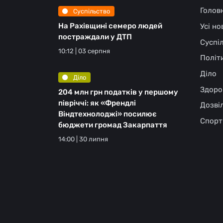
Голов
Суспільство
На Рахівщині семеро людей
Усі н
постраждали у ДТП
Суспі
10:12 | 03 серпня
Політ
Діло
Діло
Здоро
204 млн грн податків у першому
півріччі: як «Френдлі
Дозві
Віндтехнолоджі» посилює
Спорт
бюджети громад Закарпаття
14:00 | 30 липня