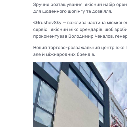
Зручне розташування, якісний набір орен
для щоденного шопінгу та дозвілля.
«GrushevSky — важлива частина міської е
сервіс і якісний мікс орендарів, щоб зро
прокоментував Володимир Чекалов, генер
Новий торгово-розважальний центр вже п
але й міжнародних брендів.