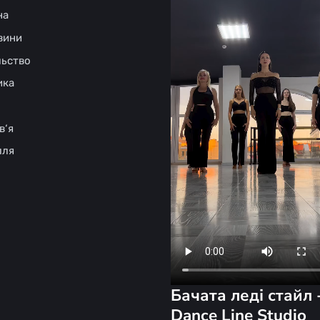
на
овини
льство
ика
в‘я
лля
Бачата леді стайл 
Dance Line Studio