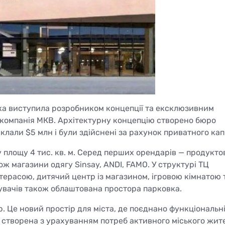
яка виступила розробником концепції та ексклюзивним
 компанія МКВ. Архітектурну концепцію створено бюро
склали $5 млн і були здійснені за рахунок приватного кап
площу 4 тис. кв. м. Серед перших орендарів — продукто
ож магазини одягу Sinsay, ANDI, FAMO. У структурі ТЦ
терасою, дитячий центр із магазином, ігровою кімнатою 
увачів також облаштована простора парковка.
. Це новий простір для міста, де поєднано функціональні
я створена з урахуванням потреб активного міського жит