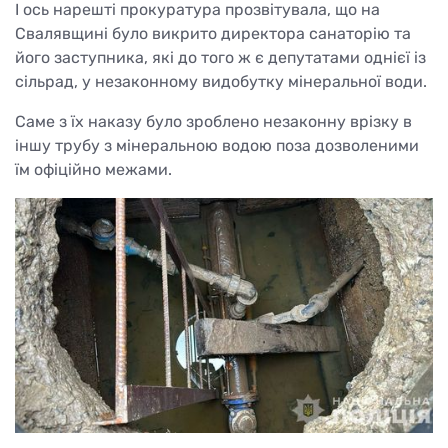
І ось нарешті прокуратура прозвітувала, що на
Свалявщині було викрито директора санаторію та
його заступника, які до того ж є депутатами однієї із
сільрад, у незаконному видобутку мінеральної води.
Саме з їх наказу було зроблено незаконну врізку в
іншу трубу з мінеральною водою поза дозволеними
їм офіційно межами.